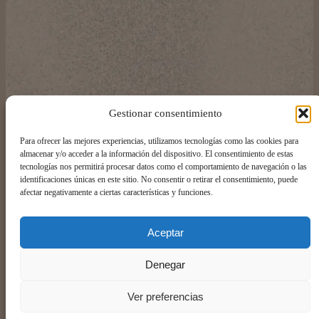
Gestionar consentimiento
Para ofrecer las mejores experiencias, utilizamos tecnologías como las cookies para
almacenar y/o acceder a la información del dispositivo. El consentimiento de estas
tecnologías nos permitirá procesar datos como el comportamiento de navegación o las
identificaciones únicas en este sitio. No consentir o retirar el consentimiento, puede
afectar negativamente a ciertas características y funciones.
Aceptar
Kontxa Pasealekua, 13, 20007 Donostia-San Sebastián,
Gipuzkoa 943 32 11 38
Aviso legal
Política de privacidad
Denegar
Grupo 887
Ver preferencias