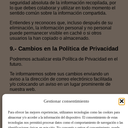
seguridad absoluta de la información recopilada, por
lo que debes colaborar y utilizar en todo momento el
sentido común sobre la información compartida.
Entiendes y reconoces que, incluso después de su
eliminación, la información personal y no personal
puede permanecer visible en caché o si otros
usuarios la han copiado o almacenado.
9.- Cambios en la Política de Privacidad
Podremos actualizar esta Política de Privacidad en el
futuro.
Te informaremos sobre sus cambios enviando un
aviso a la dirección de correo electrónico facilitada
y/o colocando un aviso en un lugar prominente de
nuestra web.
10.- Contacto
Gestionar consentimiento
Si tienes dudas sobre esta Política de Privacidad,
Para ofrecer las mejores experiencias, utilizamos tecnologías como las cookies para
contacta con nosotros en:
almacenar y/o acceder a la información del dispositivo. El consentimiento de estas
tecnologías nos permitirá procesar datos como el comportamiento de navegación o las
E-mail:
administracion@casa887.es
identificaciones únicas en este sitio. No consentir o retirar el consentimiento, puede