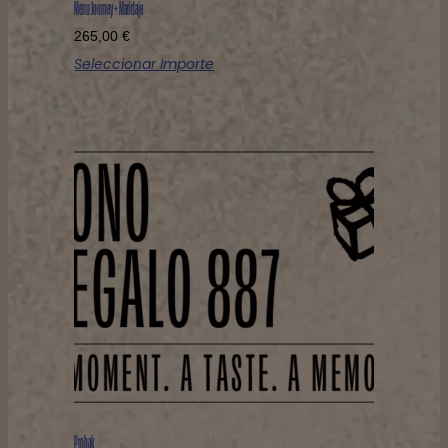
Menu Journey + Maridaje
265,00
€
Seleccionar Importe
Probak